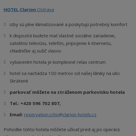
HOTEL Clarion
Ostrava
izby sú plne klimatizované a poskytujú potrebný komfort
k dispozícii budete mať vlastné sociálne zariadenie,
satelitnú televíziu, telefón, pripojenie k itnernetu,
chladničke aj sušič vlasov
vybavením hotela je komplexné relax centrum
hotel sa nachádza 100 metrov od našej kliniky na ulici
Skrátené
parkovať môžete na stráženom parkovisku hotela
Tel.: +420 596 702 807,
Email:
reservation.ccho@clarion-hotels.cz
Pohodlie tohto hotela môžete užívať pred aj po operácii.