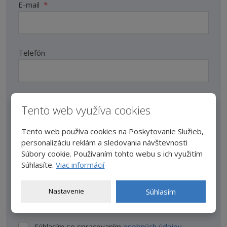
E-mail
*
Telefón
Text správy
*
Tento web využíva cookies
Tento web používa cookies na Poskytovanie Služieb,
personalizáciu reklám a sledovania návštevnosti
Súbory cookie. Používaním tohto webu s ich využitím
Súhlasíte.
Viac informácií
Nastavenie
Súhlasím
Položky označené hviezdičkou (*) sú povinné.
Súhlasím so spracovaním
osobných údajov
.