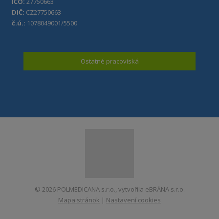
IČO:
27750663
DIČ:
CZ27750663
č.ú.:
1078049001/5500
Ostatné pracoviská
© 2026 POLMEDICANA s.r.o., vytvořila eBRÁNA s.r.o.
Mapa stránok
|
Nastavení cookies
VYTVORILA