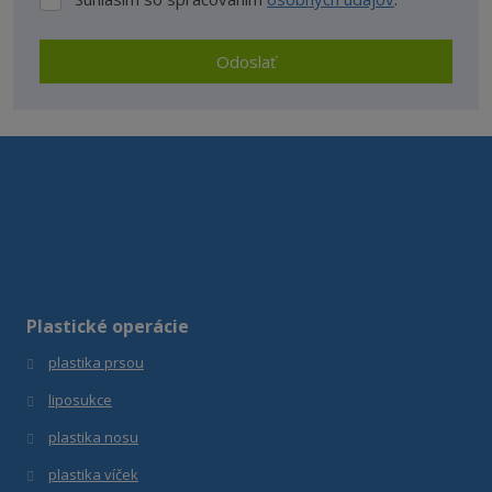
Súhlasím
so
spracovaním
Odoslať
osobných
údajov
.
Formulár
sa
nepodarilo
odoslať
Plastické operácie
plastika prsou
liposukce
plastika nosu
plastika víček