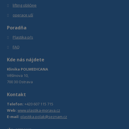
lifting obličeje
operace uší
Poradňa
Plastika pŕs
FAQ
Kde nás nájdete
Klinika POLMEDICANA
Věšínova 10,
700 30 Ostrava
Kontakt
Telefon:
+420 607 115 715
Web:
www.plastika-morava.cz
E-mail:
plastika.polak@seznam.cz